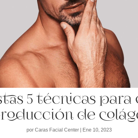
stas 5 técnicas para 
producción de colá
por
Caras Facial Center
|
Ene 10, 2023