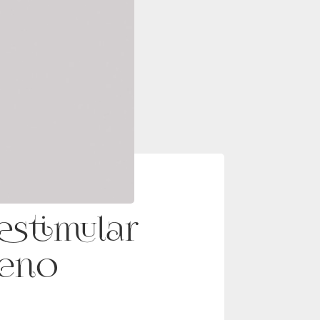
estimular
geno